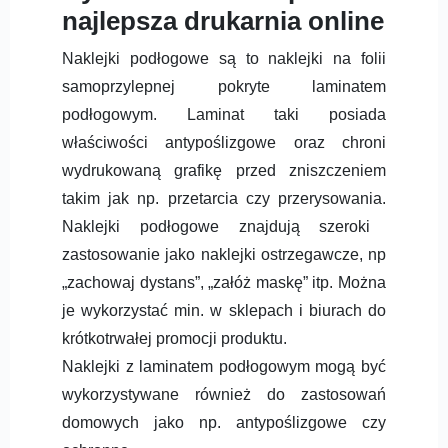
najlepsza drukarnia online
Naklejki podłogowe są to naklejki na folii
samoprzylepnej
pokryte laminatem
podłogowym. Laminat
taki
posiada
właściwości antypoślizgowe oraz chroni
wydrukowaną grafikę przed zniszczeniem
takim jak np. przetarcia czy przerysowania.
Naklejki
podłogowe znajdują szeroki
zastosowanie jako naklejki ostrzegawcze, np
„zachowaj dystans”, „załóż maskę” itp. M
ożna
je wykorzyst
ać min. w sklepach i biurach do
krótkotrwałej promocji produktu.
Naklejki z laminatem podłogowym mogą być
wykorzystywane również
do zastosowań
domowych
jako np. antypoślizgowe czy