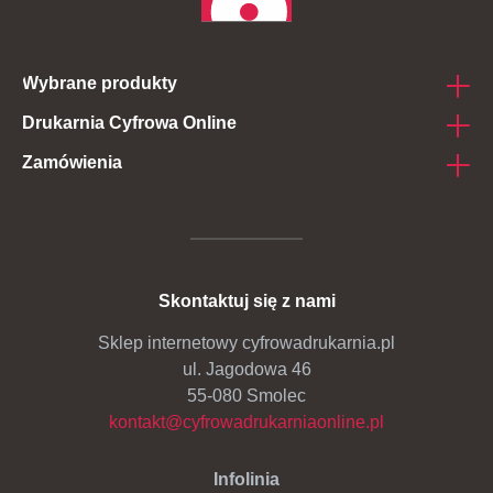
Wybrane produkty
Drukarnia Cyfrowa Online
Naklejki na folii
Zamówienia
O nas
Naklejki na rulonie
Projekty do druku
Jak zamawiać
Naklejki Die Cut
Dostawa i płatność
Terminy realizacji
Naklejki Easy Dot
Skontaktuj się z nami
Reklamacje
Rabaty
Naklejki lewoczytelne
Sklep internetowy cyfrowadrukarnia.pl
Polityka plików cookie
Dla Firm Reklamowych
ul. Jagodowa 46
Zestawy naklejek i arkusze z naklejkami
55-080 Smolec
Polityka Prywatności
Naklejki ekonomiczne
kontakt@cyfrowadrukarniaonline.pl
Regulamin
Naklejki na złotej i srebrnej folii
Infolinia