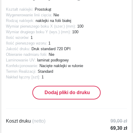
Kształt naklejki:
Prostokąt
Wygenerowanie linii cięcia:
Nie
Rodzaj naklejek:
naklejki na folii białej
Wymiar pierwszego boku X (szer.) (mm):
100
Wymiar drugiego boku Y (wys.) (mm):
100
Ilość wzorów:
1
Ilość pierwszego wzoru:
1
Jakość druku:
Druk standard 720 DPI
Obieranie nadmiaru folii:
Nie
Laminowanie UV:
laminat podłogowy
Konfekcjonowanie:
Nacięte naklejki w rulonie
Termin Realizacji:
Standard
Nakład łączny [szt]:
1
Dodaj pliki do druku
Koszt druku
(netto)
99,00 zł
69,30 zł