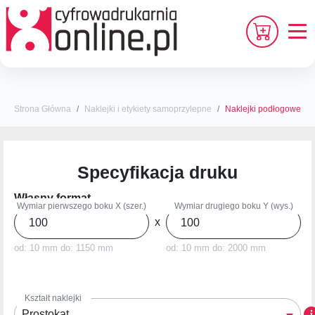
Strona Główna
Naklejki i etykiety samoprzylepne
Naklejki podłogowe
Specyfikacja druku
Własny format
Wymiar pierwszego boku X (szer.)
Wymiar drugiego boku Y (wys.)
x
(mm)
(mm)
od: 10
mm do: 1150 mm
od: 10
mm do: 2000 mm
Kształt naklejki
Prostokąt