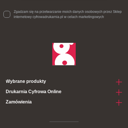
Zgadzam się na przetwarzanie moich danych osobowych przez Sklep
internetowy cyfrowadrukarnia.pl w celach marketingowych
Wybrane produkty
Drukarnia Cyfrowa Online
Naklejki na folii
Zamówienia
O nas
Naklejki na rulonie
Projekty do druku
Jak zamawiać
Naklejki Die Cut
Dostawa i płatność