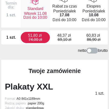
Termin
Rabat za czas
Ekspres
dla:
Standard
Poniedziałek
Poniedziałek
Wtorek 11.08
17.08
10.08
1 szt.
Dziś do
10:00
Dziś do
10:00
Dziś do
10:00
51,80 zł
48,37 zł
60,83 zł
1 szt.
74,00 zł
69,10 zł
86,90 zł
netto
brutto
Twoje zamówienie
Plakaty XXL
1 szt.
Format:
A0 841x1189mm
Rodzaj papieru:
papier 200g
Jakość druku:
standardowa