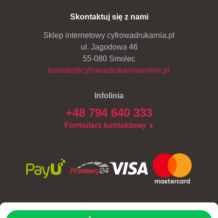
Terminy realizacji
Naklejki Easy Dot
Skontaktuj się z nami
Reklamacje
Rabaty
Naklejki lewoczytelne
Sklep internetowy cyfrowadrukarnia.pl
Polityka plików cookie
Dla Firm Reklamowych
ul. Jagodowa 46
Zestawy naklejek i arkusze z naklejkami
55-080 Smolec
Polityka Prywatności
Naklejki ekonomiczne
kontakt@cyfrowadrukarniaonline.pl
Regulamin
Naklejki na złotej i srebrnej folii
Infolinia
+48 794 640 333
Naklejki podłogowe
Formularz kontaktowy